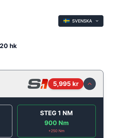
SVENSKA
520 hk
5,995
kr
STEG 1
NM
900
Nm
+
250
Nm