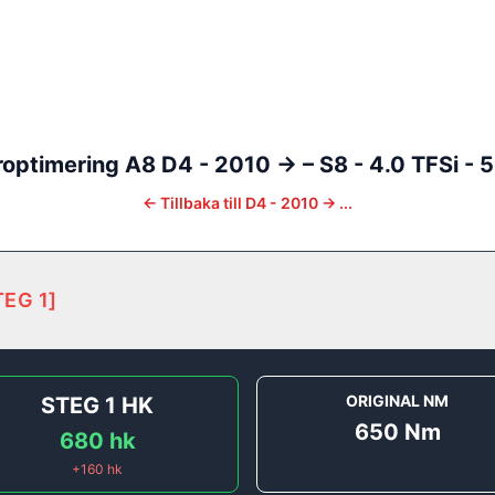
optimering
A8
D4 - 2010 ->
–
S8 - 4.0 TFSi - 
←
Tillbaka till
D4 - 2010 -> ...
TEG 1
]
ORIGINAL NM
STEG 1
HK
650
Nm
680
hk
+
160
hk