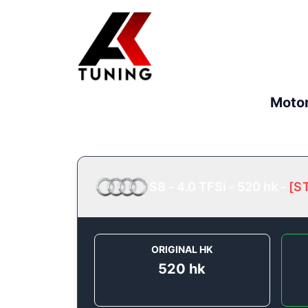
Motor
S8 - 4.0 TFSi - 520 hk
-
[
S
ORIGINAL HK
520
hk