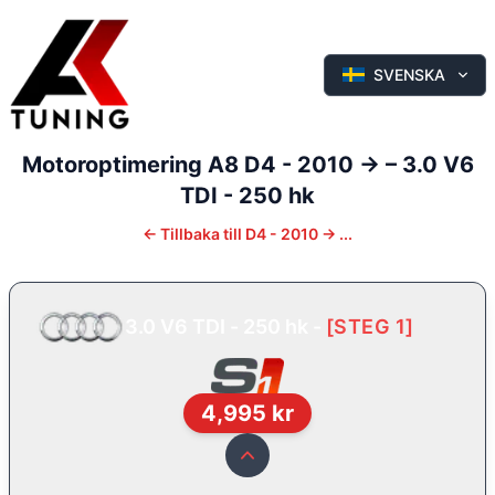
SVENSKA
Motoroptimering
A8
D4 - 2010 ->
–
3.0 V6
TDI - 250 hk
←
Tillbaka till
D4 - 2010 -> ...
3.0 V6 TDI - 250 hk
-
[
STEG 1
]
4,995
kr