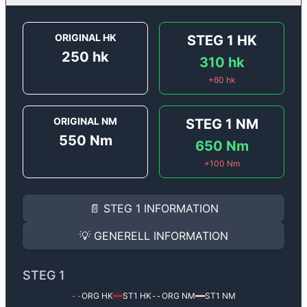
ORIGINAL HK
STEG 1
HK
250
hk
310
hk
+
60
hk
ORIGINAL NM
STEG 1
NM
550
Nm
650
Nm
+
100
Nm
STEG 1
INFORMATION
📄
STEG 1
INFORMATION
Steg 1
motoroptimering för
Audi A8 3.0 V6 TDI - 250 
Effekten ökar från
250 hk
till
310 hk
och vridmomente
💡
GENERELL INFORMATION
(+60 hk & +100 Nm).
GENERELL INFORMATION
✅ All mjukvara är skräddarsydd för din bil
STEG 1
Ger mer effekt, högre vridmoment, lägre bränsleförbru
✅ Felsökning inann samt efter optimering
ORG HK
ST1
HK
ORG NM
ST1
NM
--
━━
--
━━
Med vår
Steg 1
mjukvara justerar vi ett antal parametr