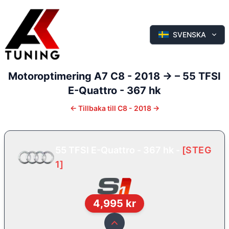
SVENSKA
Motoroptimering
A7
C8 - 2018 ->
–
55 TFSI
E-Quattro - 367 hk
←
Tillbaka till
C8 - 2018 ->
55 TFSI E-Quattro - 367 hk
-
[
STEG
1
]
4,995
kr