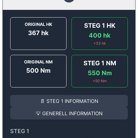
ORIGINAL HK
STEG 1
HK
367
hk
400
hk
+
33
hk
ORIGINAL NM
STEG 1
NM
500
Nm
550
Nm
+
50
Nm
STEG 1
INFORMATION
📄
STEG 1
INFORMATION
Steg 1
motoroptimering för
Audi A7 55 TFSI E-Quattro
Effekten ökar från
367 hk
till
400 hk
och vridmomente
💡
GENERELL INFORMATION
(+33 hk & +50 Nm).
GENERELL INFORMATION
✅ All mjukvara är skräddarsydd för din bil
STEG 1
Ger mer effekt, högre vridmoment, lägre bränsleförbru