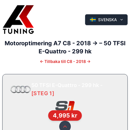
SVENSKA
Motoroptimering
A7
C8 - 2018 ->
–
50 TFSI
E-Quattro - 299 hk
←
Tillbaka till
C8 - 2018 ->
50 TFSI E-Quattro - 299 hk
-
[
STEG 1
]
4,995
kr