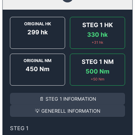
ORIGINAL HK
STEG 1
HK
299
hk
330
hk
+
31
hk
ORIGINAL NM
STEG 1
NM
450
Nm
500
Nm
+
50
Nm
STEG 1
INFORMATION
📄
STEG 1
INFORMATION
Steg 1
motoroptimering för
Audi A7 50 TFSI E-Quattro
Effekten ökar från
299 hk
till
330 hk
och vridmomente
💡
GENERELL INFORMATION
(+31 hk & +50 Nm).
GENERELL INFORMATION
✅ All mjukvara är skräddarsydd för din bil
STEG 1
Ger mer effekt, högre vridmoment, lägre bränsleförbru