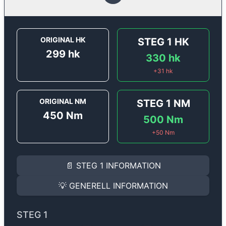
ORIGINAL HK
STEG 1
HK
299
hk
330
hk
+
31
hk
ORIGINAL NM
STEG 1
NM
450
Nm
500
Nm
+
50
Nm
STEG 1
INFORMATION
📄
STEG 1
INFORMATION
Steg 1
motoroptimering för
Audi A6 50 TFSI E-Quattro
Effekten ökar från
299 hk
till
330 hk
och vridmomente
💡
GENERELL INFORMATION
(+31 hk & +50 Nm).
GENERELL INFORMATION
✅ All mjukvara är skräddarsydd för din bil
STEG 1
Ger mer effekt, högre vridmoment, lägre bränsleförbru