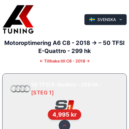
SVENSKA
Motoroptimering
A6
C8 - 2018 ->
–
50 TFSI
E-Quattro - 299 hk
←
Tillbaka till
C8 - 2018 ->
50 TFSI E-Quattro - 299 hk
-
[
STEG 1
]
4,995
kr