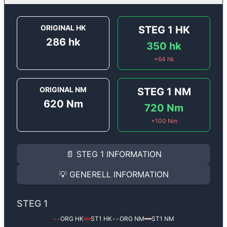
ORIGINAL HK
STEG 1
HK
286
hk
350
hk
+
64
hk
ORIGINAL NM
STEG 1
NM
620
Nm
720
Nm
+
100
Nm
STEG 1
INFORMATION
📄
STEG 1
INFORMATION
Steg 1
motoroptimering för
Audi A6 50 TDI (3.0D) - 2
Effekten ökar från
286 hk
till
350 hk
och vridmomente
💡
GENERELL INFORMATION
(+64 hk & +100 Nm).
GENERELL INFORMATION
✅ All mjukvara är skräddarsydd för din bil
STEG 1
Ger mer effekt, högre vridmoment, lägre bränsleförbru
✅ Felsökning inann samt efter optimering
ORG HK
ST1
HK
ORG NM
ST1
NM
--
━━
--
━━
Med vår
Steg 1
mjukvara justerar vi ett antal parametr