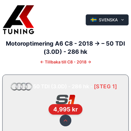
SVENSKA
Motoroptimering
A6
C8 - 2018 ->
–
50 TDI
(3.0D) - 286 hk
←
Tillbaka till
C8 - 2018 ->
50 TDI (3.0D) - 286 hk
-
[
STEG 1
]
4,995
kr