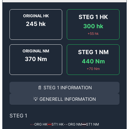
ORIGINAL HK
STEG 1
HK
245
hk
300
hk
+
55
hk
ORIGINAL NM
STEG 1
NM
370
Nm
440
Nm
+
70
Nm
STEG 1
INFORMATION
📄
STEG 1
INFORMATION
Steg 1
motoroptimering för
Audi A6 45 TFSI (2.0T) - 
Effekten ökar från
245 hk
till
300 hk
och vridmomente
💡
GENERELL INFORMATION
(+55 hk & +70 Nm).
GENERELL INFORMATION
✅ All mjukvara är skräddarsydd för din bil
STEG 1
Ger mer effekt, högre vridmoment, lägre bränsleförbru
✅ Felsökning inann samt efter optimering
ORG HK
ST1
HK
ORG NM
ST1
NM
--
━━
--
━━
Med vår
Steg 1
mjukvara justerar vi ett antal parametr