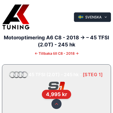
SVENSKA
Motoroptimering
A6
C8 - 2018 ->
–
45 TFSI
(2.0T) - 245 hk
←
Tillbaka till
C8 - 2018 ->
45 TFSI (2.0T) - 245 hk
-
[
STEG 1
]
4,995
kr