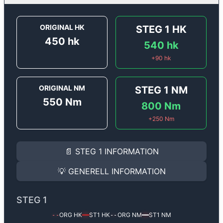
ORIGINAL HK
STEG 1
HK
450
hk
540
hk
+
90
hk
ORIGINAL NM
STEG 1
NM
550
Nm
800
Nm
+
250
Nm
STEG 1
INFORMATION
📄
STEG 1
INFORMATION
Steg 1
motoroptimering för
Audi A6 S6 - 4.0 TFSi - 4
Effekten ökar från
450 hk
till
540 hk
och vridmomente
💡
GENERELL INFORMATION
(+90 hk & +250 Nm).
GENERELL INFORMATION
✅ All mjukvara är skräddarsydd för din bil
STEG 1
Ger mer effekt, högre vridmoment, lägre bränsleförbru
✅ Felsökning inann samt efter optimering
ORG HK
ST1
HK
ORG NM
ST1
NM
--
━━
--
━━
Med vår
Steg 1
mjukvara justerar vi ett antal parametr