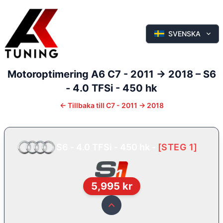
SVENSKA
Motoroptimering
A6
C7 - 2011 -> 2018
–
S6
- 4.0 TFSi - 450 hk
←
Tillbaka till
C7 - 2011 -> 2018
S6 - 4.0 TFSi - 450 hk
-
[
STEG 1
]
5,995
kr