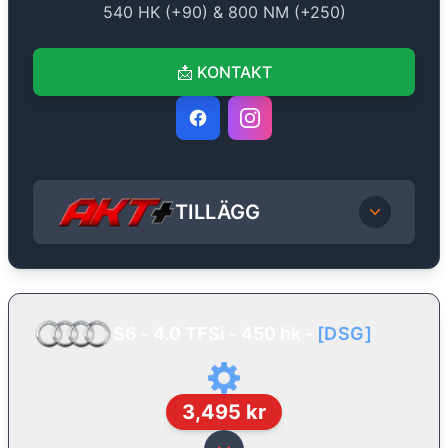
540
HK (+
90
) &
800
NM (+
250
)
📩
KONTAKT
TILLÄGG
S6 - 4.0 TFSi - 450 hk
-
[
DSG
]
3,495
kr