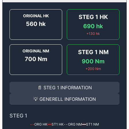
ORIGINAL HK
STEG 1
HK
560
hk
690
hk
+
130
hk
ORIGINAL NM
STEG 1
NM
700
Nm
900
Nm
+
200
Nm
STEG 1
INFORMATION
📄
STEG 1
INFORMATION
Steg 1
motoroptimering för
Audi A6 RS6 4.0 TFSi - 56
Effekten ökar från
560 hk
till
690 hk
och vridmomente
💡
GENERELL INFORMATION
(+130 hk & +200 Nm).
GENERELL INFORMATION
✅ All mjukvara är skräddarsydd för din bil
STEG 1
Ger mer effekt, högre vridmoment, lägre bränsleförbru
✅ Felsökning inann samt efter optimering
ORG HK
ST1
HK
ORG NM
ST1
NM
--
━━
--
━━
Med vår
Steg 1
mjukvara justerar vi ett antal parametr