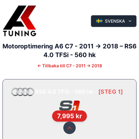
SVENSKA
Motoroptimering
A6
C7 - 2011 -> 2018
–
RS6
4.0 TFSi - 560 hk
←
Tillbaka till
C7 - 2011 -> 2018
RS6 4.0 TFSi - 560 hk
-
[
STEG 1
]
7,995
kr