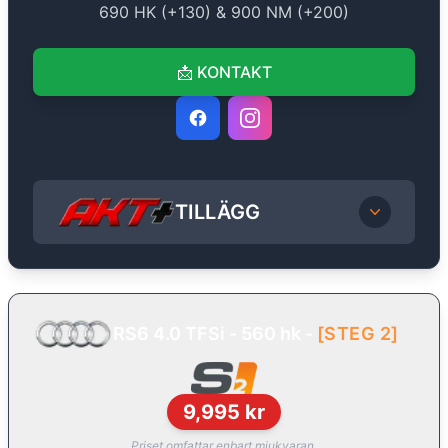
690
HK (+
130
) &
900
NM (+
200
)
📩
KONTAKT
TILLÄGG
RS6 4.0 TFSi - 560 hk
-
[
STEG 2
]
9,995
kr
Priset omfattar enbart mjukvaran.