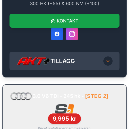
300
HK (+
55
) &
600
NM (+
100
)
📩
KONTAKT
TILLÄGG
3.0 V6 TDi - 245 hk
-
[
STEG 2
]
9,995
kr
Priset omfattar enbart mjukvaran.