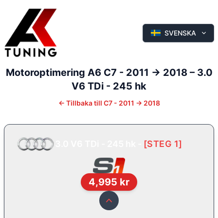
SVENSKA
Motoroptimering
A6
C7 - 2011 -> 2018
–
3.0
V6 TDi - 245 hk
←
Tillbaka till
C7 - 2011 -> 2018
3.0 V6 TDi - 245 hk
-
[
STEG 1
]
4,995
kr