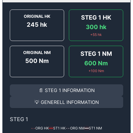
ORIGINAL HK
STEG 1
HK
245
hk
300
hk
+
55
hk
ORIGINAL NM
STEG 1
NM
500
Nm
600
Nm
+
100
Nm
STEG 1
INFORMATION
📄
STEG 1
INFORMATION
Steg 1
motoroptimering för
Audi A6 3.0 V6 TDi - 245 
Effekten ökar från
245 hk
till
300 hk
och vridmomente
💡
GENERELL INFORMATION
(+55 hk & +100 Nm).
GENERELL INFORMATION
✅ All mjukvara är skräddarsydd för din bil
STEG 1
Ger mer effekt, högre vridmoment, lägre bränsleförbru
✅ Felsökning inann samt efter optimering
ORG HK
ST1
HK
ORG NM
ST1
NM
--
━━
--
━━
Med vår
Steg 1
mjukvara justerar vi ett antal parametr