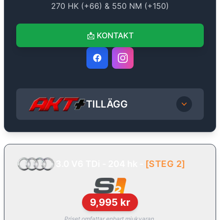
270
HK (+
66
) &
550
NM (+
150
)
📩
KONTAKT
TILLÄGG
3.0 V6 TDi - 204 hk
-
[
STEG 2
]
9,995
kr
Priset omfattar enbart mjukvaran.