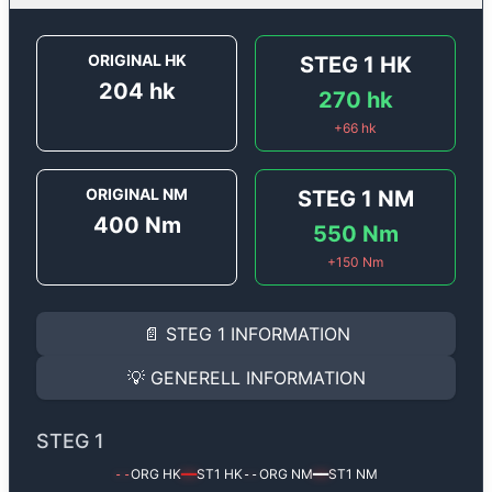
ORIGINAL HK
STEG 1
HK
204
hk
270
hk
+
66
hk
ORIGINAL NM
STEG 1
NM
400
Nm
550
Nm
+
150
Nm
STEG 1
INFORMATION
📄
STEG 1
INFORMATION
Steg 1
motoroptimering för
Audi A6 3.0 V6 TDi - 204 
Effekten ökar från
204 hk
till
270 hk
och vridmomente
💡
GENERELL INFORMATION
(+66 hk & +150 Nm).
GENERELL INFORMATION
✅ All mjukvara är skräddarsydd för din bil
STEG 1
Ger mer effekt, högre vridmoment, lägre bränsleförbru
✅ Felsökning inann samt efter optimering
ORG HK
ST1
HK
ORG NM
ST1
NM
--
━━
--
━━
Med vår
Steg 1
mjukvara justerar vi ett antal parametr