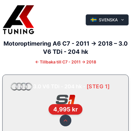
SVENSKA
Motoroptimering
A6
C7 - 2011 -> 2018
–
3.0
V6 TDi - 204 hk
←
Tillbaka till
C7 - 2011 -> 2018
3.0 V6 TDi - 204 hk
-
[
STEG 1
]
4,995
kr