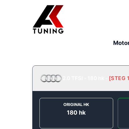
Motor
2.0 TFSI - 180 hk
-
[
STEG 
ORIGINAL HK
180
hk