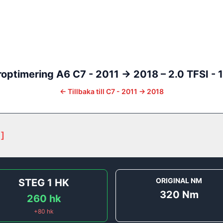
optimering
A6
C7 - 2011 -> 2018
–
2.0 TFSI - 
←
Tillbaka till
C7 - 2011 -> 2018
1
]
ORIGINAL NM
STEG 1
HK
320
Nm
260
hk
+
80
hk