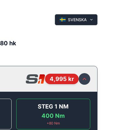
SVENSKA
180 hk
4,995
kr
STEG 1
NM
400
Nm
+
80
Nm