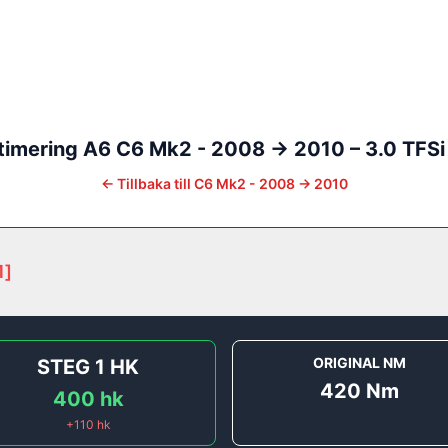
timering
A6
C6 Mk2 - 2008 -> 2010
–
3.0 TFSi
←
Tillbaka till
C6 Mk2 - 2008 -> 2010
1
]
ORIGINAL NM
STEG 1
HK
420
Nm
400
hk
+
110
hk