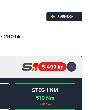
SVENSKA
 - 290 hk
5,499
kr
STEG 1
NM
510
Nm
+
90
Nm