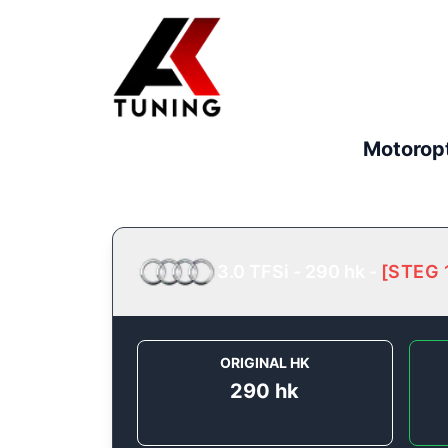
Motorop
3.0 TFSi - 290 hk
-
[
STEG 
ORIGINAL HK
290
hk