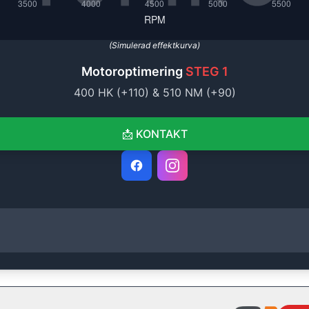
(Simulerad effektkurva)
Motoroptimering
STEG 1
400
HK (+
110
) &
510
NM (+
90
)
📩
KONTAKT