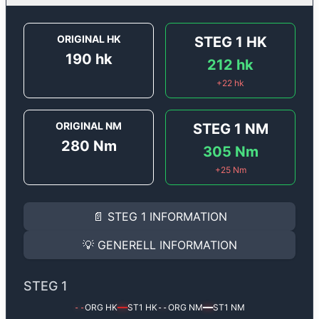
ORIGINAL HK
STEG 1
HK
190
hk
212
hk
+
22
hk
ORIGINAL NM
STEG 1
NM
280
Nm
305
Nm
+
25
Nm
STEG 1
INFORMATION
📄
STEG 1
INFORMATION
Steg 1
motoroptimering för
Audi A6 2.8 FSi - 190 hk.
Effekten ökar från
190 hk
till
212 hk
och vridmomentet
💡
GENERELL INFORMATION
(+22 hk & +25 Nm).
GENERELL INFORMATION
✅ All mjukvara är skräddarsydd för din bil
STEG 1
Ger mer effekt, högre vridmoment, lägre bränsleförbru
✅ Felsökning inann samt efter optimering
ORG HK
ST1
HK
ORG NM
ST1
NM
--
━━
--
━━
Med vår
Steg 1
mjukvara justerar vi ett antal parametr