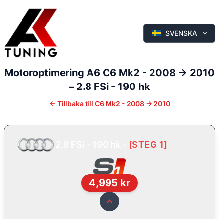
SVENSKA
Motoroptimering
A6
C6 Mk2 - 2008 -> 2010
–
2.8 FSi - 190 hk
←
Tillbaka till
C6 Mk2 - 2008 -> 2010
2.8 FSi - 190 hk
-
[
STEG 1
]
4,995
kr