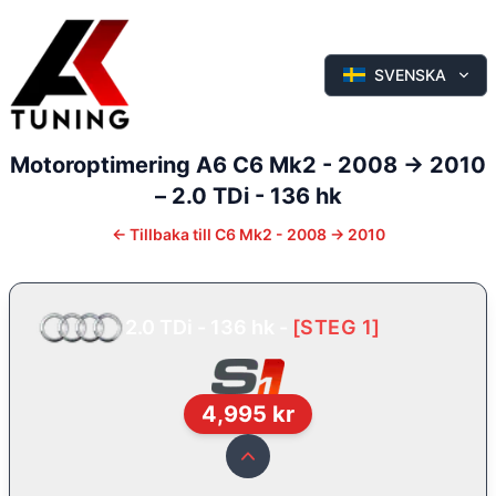
SVENSKA
Motoroptimering
A6
C6 Mk2 - 2008 -> 2010
–
2.0 TDi - 136 hk
←
Tillbaka till
C6 Mk2 - 2008 -> 2010
2.0 TDi - 136 hk
-
[
STEG 1
]
4,995
kr