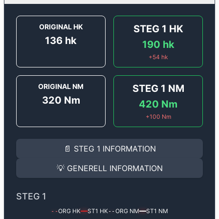
ORIGINAL HK
STEG 1
HK
136
hk
190
hk
+
54
hk
ORIGINAL NM
STEG 1
NM
320
Nm
420
Nm
+
100
Nm
STEG 1
INFORMATION
📄
STEG 1
INFORMATION
Steg 1
motoroptimering för
Audi A6 2.0 TDi - 136 hk.
Effekten ökar från
136 hk
till
190 hk
och vridmomente
💡
GENERELL INFORMATION
(+54 hk & +100 Nm).
GENERELL INFORMATION
✅ All mjukvara är skräddarsydd för din bil
STEG 1
Ger mer effekt, högre vridmoment, lägre bränsleförbru
✅ Felsökning inann samt efter optimering
ORG HK
ST1
HK
ORG NM
ST1
NM
--
━━
--
━━
Med vår
Steg 1
mjukvara justerar vi ett antal parametr