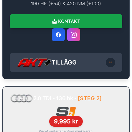
190
HK (+
54
) &
420
NM (+
100
)
📩
KONTAKT
TILLÄGG
2.0 TDi - 136 hk
-
[
STEG 2
]
9,995
kr
Priset omfattar enbart mjukvaran.