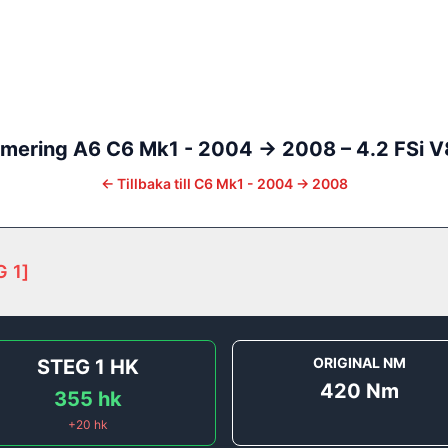
imering
A6
C6 Mk1 - 2004 -> 2008
–
4.2 FSi V
←
Tillbaka till
C6 Mk1 - 2004 -> 2008
G 1
]
ORIGINAL NM
STEG 1
HK
420
Nm
355
hk
+
20
hk