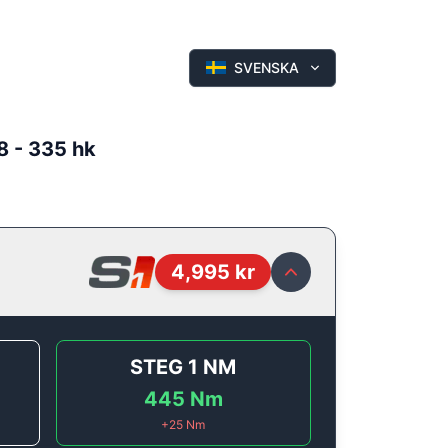
SVENSKA
8 - 335 hk
4,995
kr
STEG 1
NM
445
Nm
+
25
Nm