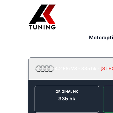
Motoropt
4.2 FSi V8 - 335 hk
-
[
STE
ORIGINAL HK
335
hk