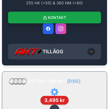
255
HK (+
55
) &
360
NM (+
80
)
📩
KONTAKT
TILLÄGG
2.0 TFSi - 200 hk
-
[
DSG
]
3,495
kr