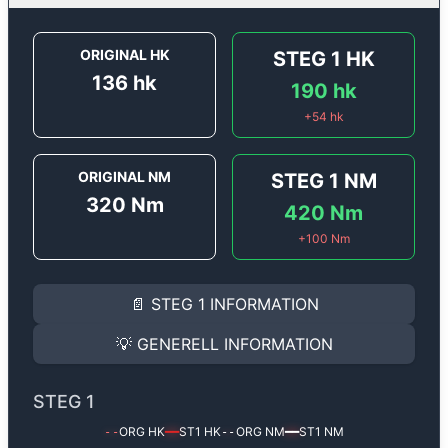
ORIGINAL HK
STEG 1
HK
136
hk
190
hk
+
54
hk
ORIGINAL NM
STEG 1
NM
320
Nm
420
Nm
+
100
Nm
STEG 1
INFORMATION
📄
STEG 1
INFORMATION
Steg 1
motoroptimering för
Audi A6 2.0 TDi - 136 hk.
Effekten ökar från
136 hk
till
190 hk
och vridmomente
💡
GENERELL INFORMATION
(+54 hk & +100 Nm).
GENERELL INFORMATION
✅ All mjukvara är skräddarsydd för din bil
STEG 1
Ger mer effekt, högre vridmoment, lägre bränsleförbru
✅ Felsökning inann samt efter optimering
ORG HK
ST1
HK
ORG NM
ST1
NM
--
━━
--
━━
Med vår
Steg 1
mjukvara justerar vi ett antal parametr