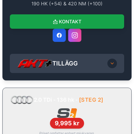
190
HK (+
54
) &
420
NM (+
100
)
📩
KONTAKT
TILLÄGG
2.0 TDi - 136 hk
-
[
STEG 2
]
9,995
kr
Priset omfattar enbart mjukvaran.