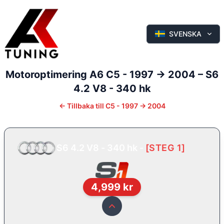
SVENSKA
Motoroptimering
A6
C5 - 1997 -> 2004
–
S6
4.2 V8 - 340 hk
←
Tillbaka till
C5 - 1997 -> 2004
S6 4.2 V8 - 340 hk
-
[
STEG 1
]
4,999
kr