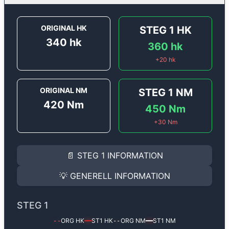
ORIGINAL HK
STEG 1
HK
340
hk
360
hk
+
20
hk
ORIGINAL NM
STEG 1
NM
420
Nm
450
Nm
+
30
Nm
STEG 1
INFORMATION
📄
STEG 1
INFORMATION
Steg 1
motoroptimering för
Audi A6 S6 4.2 V8 - 340 
Effekten ökar från
340 hk
till
360 hk
och vridmomente
💡
GENERELL INFORMATION
(+20 hk & +30 Nm).
GENERELL INFORMATION
✅ All mjukvara är skräddarsydd för din bil
STEG 1
Ger mer effekt, högre vridmoment, lägre bränsleförbru
✅ Felsökning inann samt efter optimering
ORG HK
ST1
HK
ORG NM
ST1
NM
--
━━
--
━━
Med vår
Steg 1
mjukvara justerar vi ett antal parametr