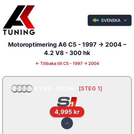
SVENSKA
Motoroptimering
A6
C5 - 1997 -> 2004
–
4.2 V8 - 300 hk
←
Tillbaka till
C5 - 1997 -> 2004
4.2 V8 - 300 hk
-
[
STEG 1
]
4,995
kr