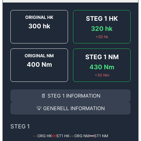
ORIGINAL HK
STEG 1
HK
300
hk
320
hk
+
20
hk
ORIGINAL NM
STEG 1
NM
400
Nm
430
Nm
+
30
Nm
STEG 1
INFORMATION
📄
STEG 1
INFORMATION
Steg 1
motoroptimering för
Audi A6 4.2 V8 - 300 hk.
Effekten ökar från
300 hk
till
320 hk
och vridmomente
💡
GENERELL INFORMATION
(+20 hk & +30 Nm).
GENERELL INFORMATION
✅ All mjukvara är skräddarsydd för din bil
STEG 1
Ger mer effekt, högre vridmoment, lägre bränsleförbru
✅ Felsökning inann samt efter optimering
ORG HK
ST1
HK
ORG NM
ST1
NM
--
━━
--
━━
Med vår
Steg 1
mjukvara justerar vi ett antal parametr