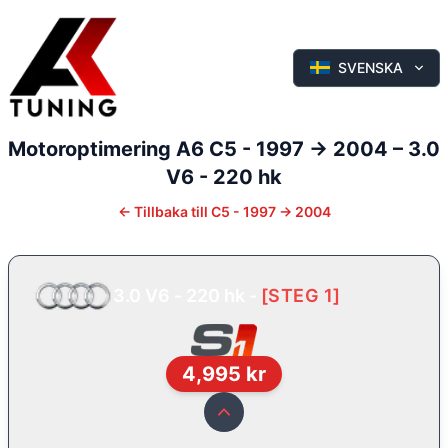
SVENSKA
Motoroptimering
A6
C5 - 1997 -> 2004
–
3.0
V6 - 220 hk
←
Tillbaka till
C5 - 1997 -> 2004
3.0 V6 - 220 hk
-
[
STEG 1
]
4,995
kr