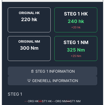
ORIGINAL HK
STEG 1
HK
220
hk
240
hk
+
20
hk
ORIGINAL NM
STEG 1
NM
300
Nm
325
Nm
+
25
Nm
STEG 1
INFORMATION
📄
STEG 1
INFORMATION
Steg 1
motoroptimering för
Audi A6 3.0 V6 - 220 hk.
Effekten ökar från
220 hk
till
240 hk
och vridmomente
💡
GENERELL INFORMATION
(+20 hk & +25 Nm).
GENERELL INFORMATION
✅ All mjukvara är skräddarsydd för din bil
STEG 1
Ger mer effekt, högre vridmoment, lägre bränsleförbru
✅ Felsökning inann samt efter optimering
ORG HK
ST1
HK
ORG NM
ST1
NM
--
━━
--
━━
Med vår
Steg 1
mjukvara justerar vi ett antal parametr