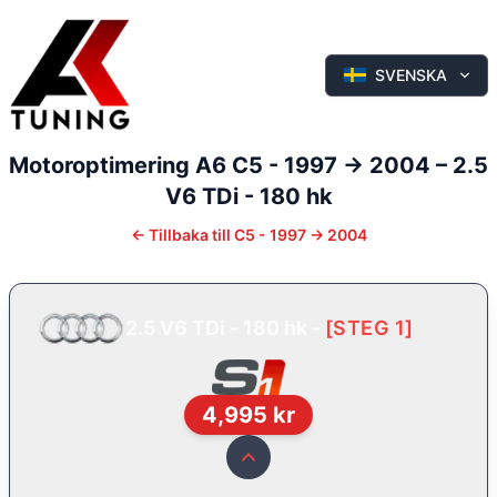
SVENSKA
Motoroptimering
A6
C5 - 1997 -> 2004
–
2.5
V6 TDi - 180 hk
←
Tillbaka till
C5 - 1997 -> 2004
2.5 V6 TDi - 180 hk
-
[
STEG 1
]
4,995
kr