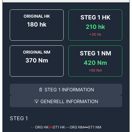
ORIGINAL HK
STEG 1
HK
180
hk
210
hk
+
30
hk
ORIGINAL NM
STEG 1
NM
370
Nm
420
Nm
+
50
Nm
STEG 1
INFORMATION
📄
STEG 1
INFORMATION
Steg 1
motoroptimering för
Audi A6 2.5 V6 TDi - 180 
Effekten ökar från
180 hk
till
210 hk
och vridmomente
💡
GENERELL INFORMATION
(+30 hk & +50 Nm).
GENERELL INFORMATION
✅ All mjukvara är skräddarsydd för din bil
STEG 1
Ger mer effekt, högre vridmoment, lägre bränsleförbru
✅ Felsökning inann samt efter optimering
ORG HK
ST1
HK
ORG NM
ST1
NM
--
━━
--
━━
Med vår
Steg 1
mjukvara justerar vi ett antal parametr