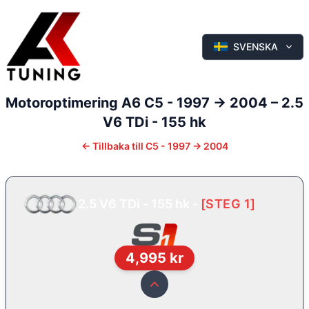
SVENSKA
Motoroptimering
A6
C5 - 1997 -> 2004
–
2.5
V6 TDi - 155 hk
←
Tillbaka till
C5 - 1997 -> 2004
2.5 V6 TDi - 155 hk
-
[
STEG 1
]
4,995
kr