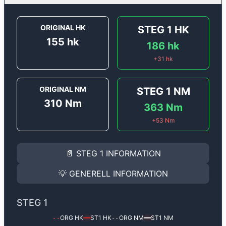
ORIGINAL HK
STEG 1
HK
155
hk
186
hk
+
31
hk
ORIGINAL NM
STEG 1
NM
310
Nm
363
Nm
+
53
Nm
STEG 1
INFORMATION
📄
STEG 1
INFORMATION
Steg 1
motoroptimering för
Audi A6 2.5 V6 TDi - 155 
Effekten ökar från
155 hk
till
186 hk
och vridmomentet
💡
GENERELL INFORMATION
(+31 hk & +53 Nm).
GENERELL INFORMATION
✅ All mjukvara är skräddarsydd för din bil
STEG 1
Ger mer effekt, högre vridmoment, lägre bränsleförbru
✅ Felsökning inann samt efter optimering
ORG HK
ST1
HK
ORG NM
ST1
NM
--
━━
--
━━
Med vår
Steg 1
mjukvara justerar vi ett antal parametr