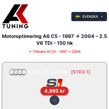
SVENSKA
Motoroptimering
A6
C5 - 1997 -> 2004
–
2.5
V6 TDi - 150 hk
←
Tillbaka till
C5 - 1997 -> 2004
2.5 V6 TDi - 150 hk
-
[
STEG 1
]
4,995
kr