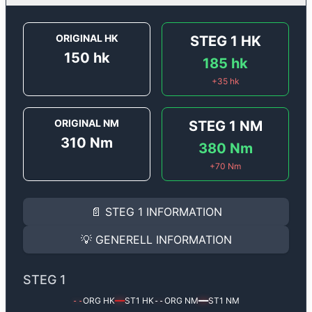
ORIGINAL HK
STEG 1
HK
150
hk
185
hk
+
35
hk
ORIGINAL NM
STEG 1
NM
310
Nm
380
Nm
+
70
Nm
STEG 1
INFORMATION
📄
STEG 1
INFORMATION
Steg 1
motoroptimering för
Audi A6 2.5 V6 TDi - 150 
Effekten ökar från
150 hk
till
185 hk
och vridmomentet
💡
GENERELL INFORMATION
(+35 hk & +70 Nm).
GENERELL INFORMATION
✅ All mjukvara är skräddarsydd för din bil
STEG 1
Ger mer effekt, högre vridmoment, lägre bränsleförbru
✅ Felsökning inann samt efter optimering
ORG HK
ST1
HK
ORG NM
ST1
NM
--
━━
--
━━
Med vår
Steg 1
mjukvara justerar vi ett antal parametr