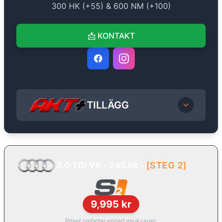
300
HK (+
55
) &
600
NM (+
100
)
📩
KONTAKT
TILLÄGG
3.0 TDI V6 - 245 hk
-
[
STEG 2
]
9,995
kr
Priset omfattar enbart mjukvaran.