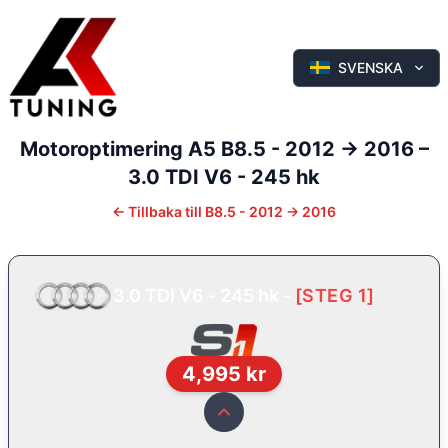
SVENSKA
Motoroptimering
A5
B8.5 - 2012 -> 2016
–
3.0 TDI V6 - 245 hk
←
Tillbaka till
B8.5 - 2012 -> 2016
3.0 TDI V6 - 245 hk
-
[
STEG 1
]
4,995
kr