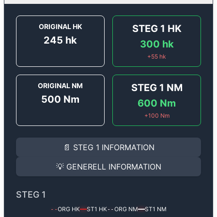
ORIGINAL HK
STEG 1
HK
245
hk
300
hk
+
55
hk
ORIGINAL NM
STEG 1
NM
500
Nm
600
Nm
+
100
Nm
STEG 1
INFORMATION
📄
STEG 1
INFORMATION
Steg 1
motoroptimering för
Audi A5 3.0 TDI V6 - 245 
Effekten ökar från
245 hk
till
300 hk
och vridmomente
💡
GENERELL INFORMATION
(+55 hk & +100 Nm).
GENERELL INFORMATION
✅ All mjukvara är skräddarsydd för din bil
STEG 1
Ger mer effekt, högre vridmoment, lägre bränsleförbru
✅ Felsökning inann samt efter optimering
ORG HK
ST1
HK
ORG NM
ST1
NM
--
━━
--
━━
Med vår
Steg 1
mjukvara justerar vi ett antal parametr