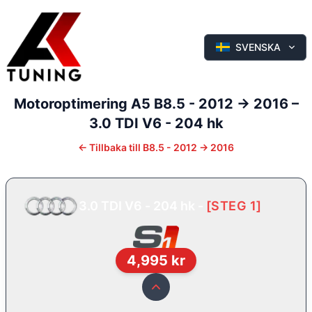
SVENSKA
Motoroptimering
A5
B8.5 - 2012 -> 2016
–
3.0 TDI V6 - 204 hk
←
Tillbaka till
B8.5 - 2012 -> 2016
3.0 TDI V6 - 204 hk
-
[
STEG 1
]
4,995
kr