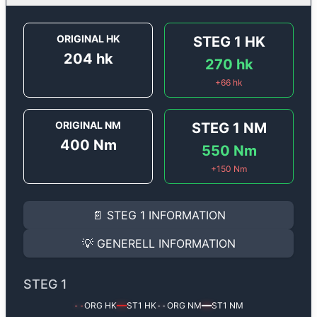
ORIGINAL HK
STEG 1
HK
204
hk
270
hk
+
66
hk
ORIGINAL NM
STEG 1
NM
400
Nm
550
Nm
+
150
Nm
STEG 1
INFORMATION
📄
STEG 1
INFORMATION
Steg 1
motoroptimering för
Audi A5 3.0 TDI V6 - 204 
Effekten ökar från
204 hk
till
270 hk
och vridmomente
💡
GENERELL INFORMATION
(+66 hk & +150 Nm).
GENERELL INFORMATION
✅ All mjukvara är skräddarsydd för din bil
STEG 1
Ger mer effekt, högre vridmoment, lägre bränsleförbru
✅ Felsökning inann samt efter optimering
ORG HK
ST1
HK
ORG NM
ST1
NM
--
━━
--
━━
Med vår
Steg 1
mjukvara justerar vi ett antal parametr