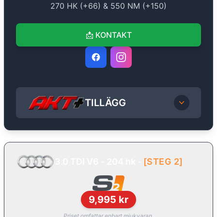
270
HK (+
66
) &
550
NM (+
150
)
📩
KONTAKT
TILLÄGG
3.0 TDI V6 - 204 hk
-
[
STEG 2
]
9,995
kr
Priset omfattar enbart mjukvaran.