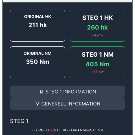
ORIGINAL HK
STEG 1
HK
211
hk
260
hk
+
49
hk
ORIGINAL NM
STEG 1
NM
350
Nm
405
Nm
+
55
Nm
STEG 1
INFORMATION
📄
STEG 1
INFORMATION
Steg 1
motoroptimering för
Audi A5 2.0 TFSI - 211 hk.
Effekten ökar från
211 hk
till
260 hk
och vridmomentet
💡
GENERELL INFORMATION
(+49 hk & +55 Nm).
GENERELL INFORMATION
✅ All mjukvara är skräddarsydd för din bil
STEG 1
Ger mer effekt, högre vridmoment, lägre bränsleförbru
✅ Felsökning inann samt efter optimering
ORG HK
ST1
HK
ORG NM
ST1
NM
--
━━
--
━━
Med vår
Steg 1
mjukvara justerar vi ett antal parametr