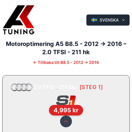
SVENSKA
Motoroptimering
A5
B8.5 - 2012 -> 2016
–
2.0 TFSI - 211 hk
←
Tillbaka till
B8.5 - 2012 -> 2016
2.0 TFSI - 211 hk
-
[
STEG 1
]
4,995
kr