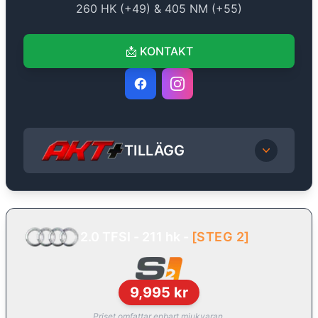
260
HK (+
49
) &
405
NM (+
55
)
📩
KONTAKT
TILLÄGG
2.0 TFSI - 211 hk
-
[
STEG 2
]
9,995
kr
Priset omfattar enbart mjukvaran.