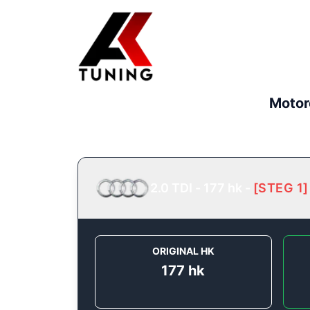
Motor
2.0 TDI - 177 hk
-
[
STEG 1
]
ORIGINAL HK
177
hk