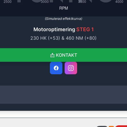
(Simulerad effektkurva)
Motoroptimering
STEG 1
230
HK (+
53
) &
460
NM (+
80
)
📩
KONTAKT