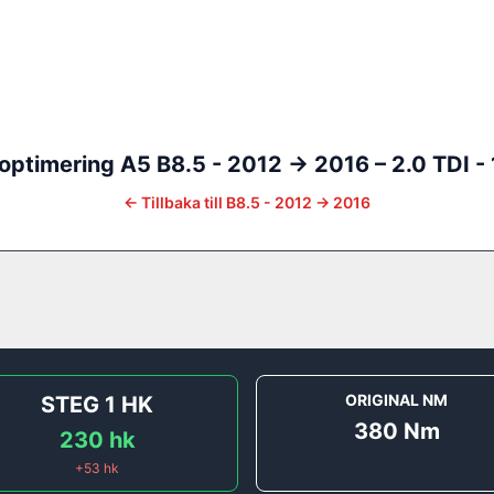
optimering
A5
B8.5 - 2012 -> 2016
–
2.0 TDI -
←
Tillbaka till
B8.5 - 2012 -> 2016
ORIGINAL NM
STEG 1
HK
380
Nm
230
hk
+
53
hk