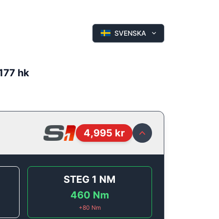
SVENSKA
 177 hk
4,995
kr
STEG 1
NM
460
Nm
+
80
Nm