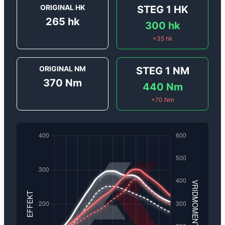
ORIGINAL HK
STEG 1
HK
265
hk
300
hk
+
35
hk
ORIGINAL NM
STEG 1
NM
370
Nm
440
Nm
+
70
Nm