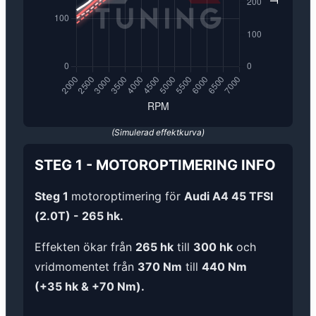
(Simulerad effektkurva)
STEG 1
-
MOTOROPTIMERING
INFO
Steg 1
motoroptimering för
Audi A4 45 TFSI
(2.0T) - 265 hk.
Effekten ökar från
265 hk
till
300 hk
och
vridmomentet från
370 Nm
till
440 Nm
(+35 hk & +70 Nm).