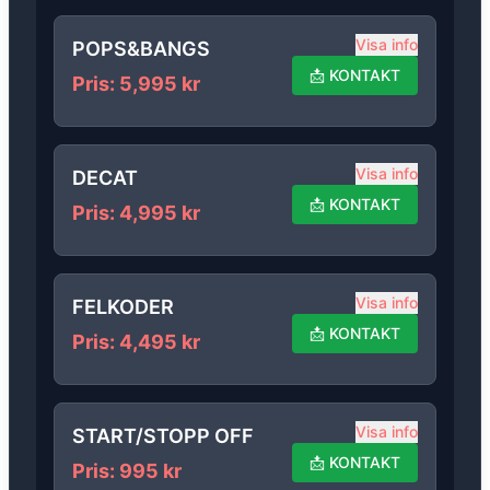
Visa info
POPS&BANGS
📩
KONTAKT
Pris
:
5,995
kr
Visa info
DECAT
📩
KONTAKT
Pris
:
4,995
kr
Visa info
FELKODER
📩
KONTAKT
Pris
:
4,495
kr
Visa info
START/STOPP OFF
📩
KONTAKT
Pris
:
995
kr