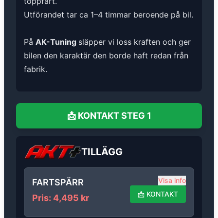
toppfart.
Utförandet tar ca 1–4 timmar beroende på bil.
På
AK-Tuning
släpper vi loss kraften och ger
bilen den karaktär den borde haft redan från
fabrik.
📩
KONTAKT
STEG 1
TILLÄGG
Visa info
FARTSPÄRR
📩
KONTAKT
Pris
:
4,495
kr