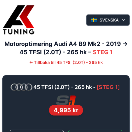
SVENSKA
Motoroptimering
Audi
A4
B9 Mk2 - 2019 ->
45 TFSI (2.0T) - 265 hk
–
STEG 1
←
Tillbaka till
45 TFSI (2.0T) - 265 hk
45 TFSI (2.0T) - 265 hk
-
[
STEG 1
]
4,995
kr