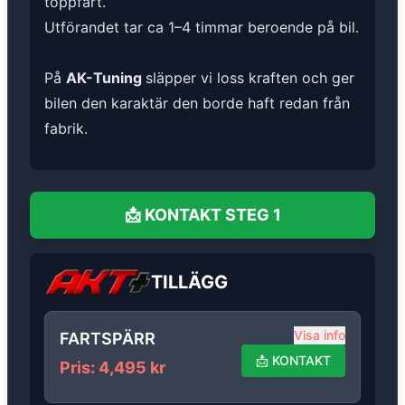
toppfart.
Utförandet tar ca 1–4 timmar beroende på bil.
På
AK-Tuning
släpper vi loss kraften och ger
bilen den karaktär den borde haft redan från
fabrik.
📩
KONTAKT
STEG 1
TILLÄGG
Visa info
FARTSPÄRR
📩
KONTAKT
Pris
:
4,495
kr