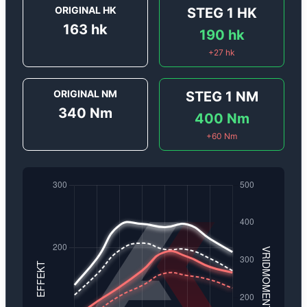
ORIGINAL HK
STEG 1
HK
163
hk
190
hk
+
27
hk
ORIGINAL NM
STEG 1
NM
340
Nm
400
Nm
+
60
Nm