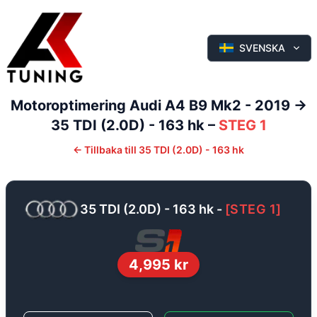
SVENSKA
Motoroptimering
Audi
A4
B9 Mk2 - 2019 ->
35 TDI (2.0D) - 163 hk
–
STEG 1
←
Tillbaka till
35 TDI (2.0D) - 163 hk
35 TDI (2.0D) - 163 hk
-
[
STEG 1
]
4,995
kr