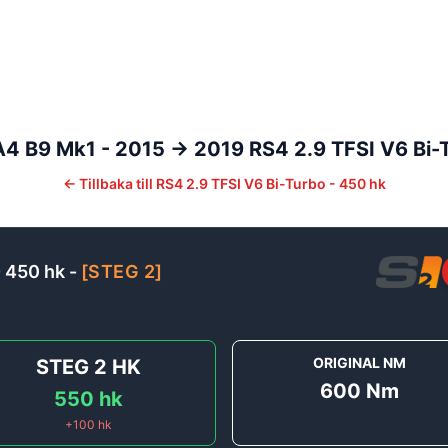
A4
B9 Mk1 - 2015 -> 2019
RS4 2.9 TFSI V6 Bi-
←
Tillbaka till
RS4 2.9 TFSI V6 Bi-Turbo - 450 hk
- 450 hk
-
[
STEG 2
]
ORIGINAL NM
STEG 2
HK
600
Nm
550
hk
+
100
hk