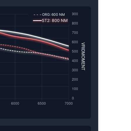
---
ORG:
600
NM
━━━
ST2
:
800
NM