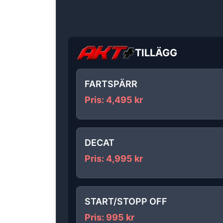
TILLÄGG
FARTSPÄRR
Pris
:
4,495
kr
DECAT
Pris
:
4,995
kr
START/STOPP OFF
Pris
:
995
kr