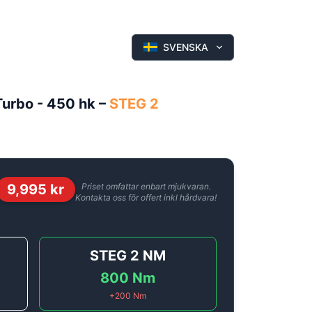
SVENSKA
Turbo - 450 hk
–
STEG 2
9,995
kr
Priset omfattar enbart mjukvaran.
Kontakta oss för offert inkl hårdvara!
STEG 2
NM
800
Nm
+
200
Nm