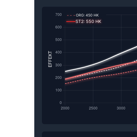
---
ORG:
450
HK
━━━
ST2
:
550
HK