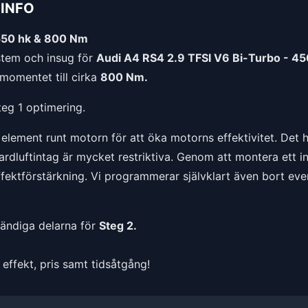
INFO
550 hk & 800 Nm
tem och insug för
Audi A4 RS4 2.9 TFSI V6 Bi-Turbo - 45
momentet till cirka
800 Nm.
teg 1 optimering.
l element runt motorn för att öka motorns effektivitet. Det
luftintag är mycket restriktiva. Genom att montera ett insu
effektförstärkning. Vi programmerar självklart även bort eve
vändiga delarna för
Steg 2.
effekt, pris samt tidsåtgång!