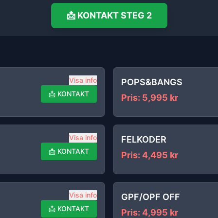
📩
KONTAKT
STEG 2
Visa info
POPS&BANGS
📩
KONTAKT
Pris
:
5,995
kr
Visa info
FELKODER
📩
KONTAKT
Pris
:
4,495
kr
Visa info
GPF/OPF OFF
📩
KONTAKT
Pris
:
4,995
kr