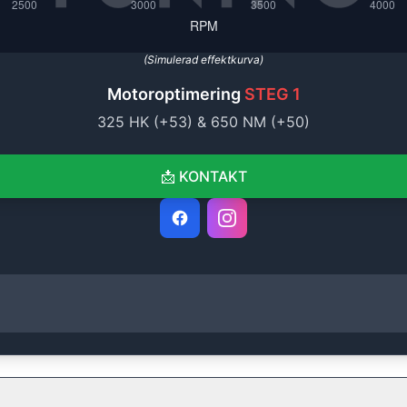
(Simulerad effektkurva)
Motoroptimering
STEG 1
325
HK (+
53
) &
650
NM (+
50
)
📩
KONTAKT