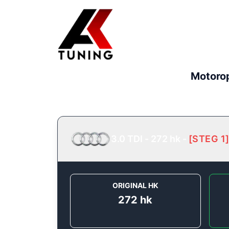
Motoro
3.0 TDI - 272 hk
-
[
STEG 1
ORIGINAL HK
272
hk