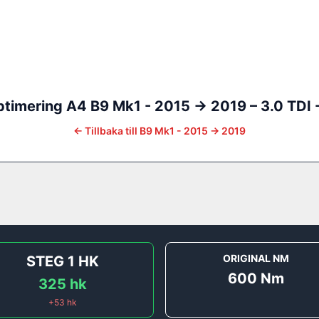
ptimering
A4
B9 Mk1 - 2015 -> 2019
–
3.0 TDI 
←
Tillbaka till
B9 Mk1 - 2015 -> 2019
]
ORIGINAL NM
STEG 1
HK
600
Nm
325
hk
+
53
hk