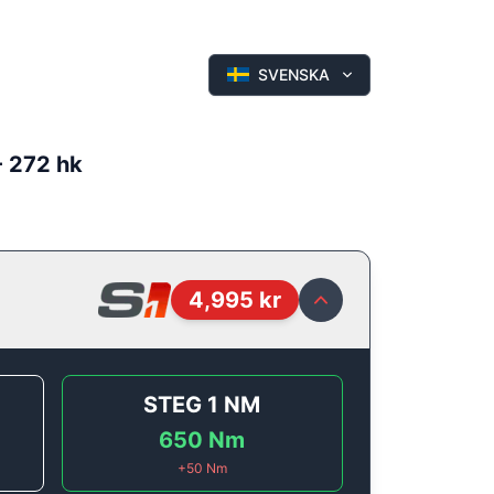
SVENSKA
- 272 hk
4,995
kr
STEG 1
NM
650
Nm
+
50
Nm