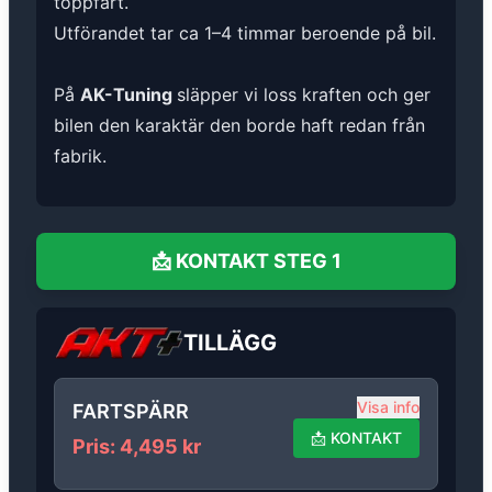
toppfart.
Utförandet tar ca 1–4 timmar beroende på bil.
På
AK-Tuning
släpper vi loss kraften och ger
bilen den karaktär den borde haft redan från
fabrik.
📩
KONTAKT
STEG 1
TILLÄGG
Visa info
FARTSPÄRR
📩
KONTAKT
Pris
:
4,495
kr