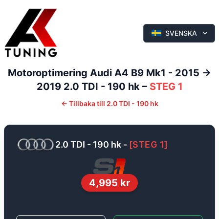
SVENSKA
Motoroptimering
Audi
A4
B9 Mk1 - 2015 ->
2019
2.0 TDI - 190 hk
–
STEG 1
←
Tillbaka till
2.0 TDI - 190 hk
2.0 TDI - 190 hk
-
[
STEG 1
]
4,995
kr