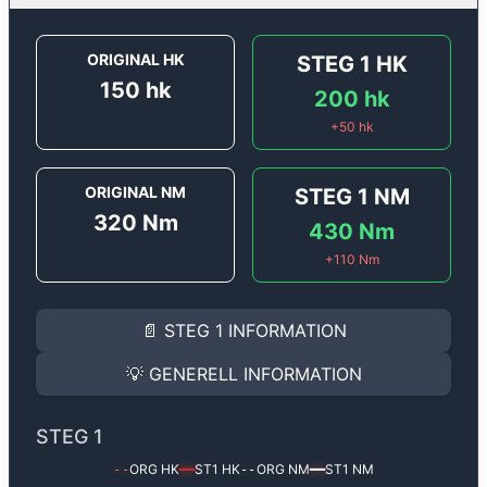
ORIGINAL HK
STEG 1
HK
150
hk
200
hk
+
50
hk
ORIGINAL NM
STEG 1
NM
320
Nm
430
Nm
+
110
Nm
STEG 1
INFORMATION
📄
STEG 1
INFORMATION
Steg 1
motoroptimering för
Audi A4 2.0 TDI - 150 hk.
Effekten ökar från
150 hk
till
200 hk
och vridmomente
💡
GENERELL INFORMATION
(+50 hk & +110 Nm).
GENERELL INFORMATION
✅ All mjukvara är skräddarsydd för din bil
STEG 1
Ger mer effekt, högre vridmoment, lägre bränsleförbru
✅ Felsökning inann samt efter optimering
ORG HK
ST1
HK
ORG NM
ST1
NM
--
━━
--
━━
Med vår
Steg 1
mjukvara justerar vi ett antal parametr