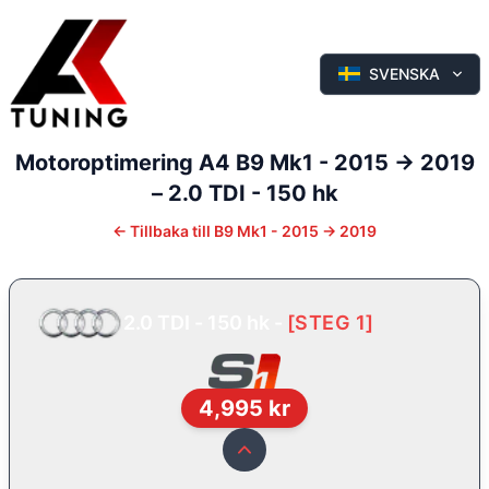
SVENSKA
Motoroptimering
A4
B9 Mk1 - 2015 -> 2019
–
2.0 TDI - 150 hk
←
Tillbaka till
B9 Mk1 - 2015 -> 2019
2.0 TDI - 150 hk
-
[
STEG 1
]
4,995
kr