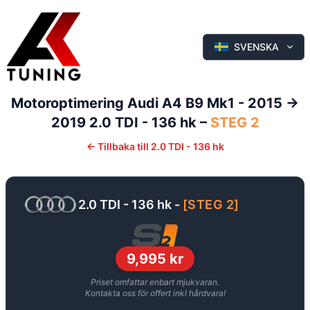
SVENSKA
Motoroptimering
Audi
A4
B9 Mk1 - 2015 ->
2019
2.0 TDI - 136 hk
–
STEG 2
←
Tillbaka till
2.0 TDI - 136 hk
2.0 TDI - 136 hk
-
[
STEG 2
]
9,995
kr
Priset omfattar enbart mjukvaran.
Kontakta oss för offert inkl hårdvara!