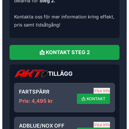
delarna för
Steg 2.
Kontakta oss för mer information kring effekt,
pris samt tidsåtgång!
📩
KONTAKT
STEG 2
TILLÄGG
Visa info
FARTSPÄRR
📩
KONTAKT
Pris
:
4,495
kr
Visa info
ADBLUE/NOX OFF