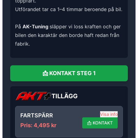
toppfart.
Utförandet tar ca 1–4 timmar beroende på bil.
På
AK-Tuning
släpper vi loss kraften och ger
bilen den karaktär den borde haft redan från
fabrik.
📩
KONTAKT
STEG 1
TILLÄGG
Visa info
FARTSPÄRR
📩
KONTAKT
Pris
:
4,495
kr