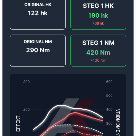
ORIGINAL HK
STEG 1
HK
122
hk
190
hk
+
68
hk
ORIGINAL NM
STEG 1
NM
290
Nm
420
Nm
+
130
Nm