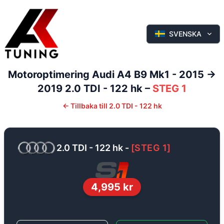
SVENSKA
Motoroptimering
Audi
A4
B9 Mk1 - 2015 ->
2019
2.0 TDI - 122 hk
–
STEG 1
←
Tillbaka till
2.0 TDI - 122 hk
2.0 TDI - 122 hk
-
[
STEG 1
]
4,995
kr