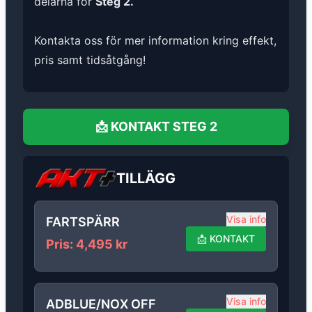
delarna för
Steg 2.
Kontakta oss för mer information kring effekt,
pris samt tidsåtgång!
📩
KONTAKT
STEG 2
TILLÄGG
Visa info
FARTSPÄRR
📩
KONTAKT
Pris
:
4,495
kr
Visa info
ADBLUE/NOX OFF