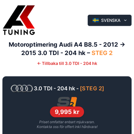
SVENSKA
Motoroptimering
Audi
A4
B8.5 - 2012 ->
2015
3.0 TDI - 204 hk
–
STEG 2
←
Tillbaka till
3.0 TDI - 204 hk
3.0 TDI - 204 hk
-
[
STEG 2
]
9,995
kr
Priset omfattar enbart mjukvaran.
Kontakta oss för offert inkl hårdvara!