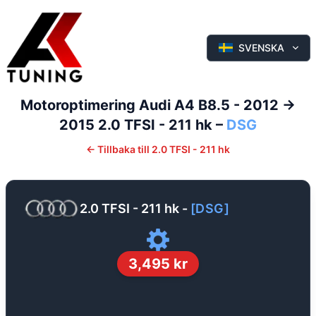
SVENSKA
Motoroptimering
Audi
A4
B8.5 - 2012 ->
2015
2.0 TFSI - 211 hk
–
DSG
←
Tillbaka till
2.0 TFSI - 211 hk
2.0 TFSI - 211 hk
-
[
DSG
]
3,495
kr