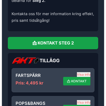
delarna för
Steg 2.
Kontakta oss för mer information kring effekt,
pris samt tidsåtgång!
📩
KONTAKT
STEG 2
TILLÄGG
Visa info
FARTSPÄRR
📩
KONTAKT
Pris
:
4,495
kr
Visa info
POPS&BANGS