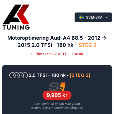
SVENSKA
Motoroptimering
Audi
A4
B8.5 - 2012 ->
2015
2.0 TFSi - 180 hk
–
STEG 2
←
Tillbaka till
2.0 TFSi - 180 hk
2.0 TFSi - 180 hk
-
[
STEG 2
]
9,995
kr
Priset omfattar enbart mjukvaran.
Kontakta oss för offert inkl hårdvara!