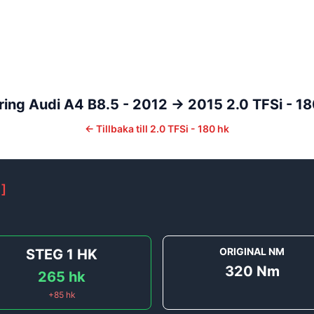
ring
Audi
A4
B8.5 - 2012 -> 2015
2.0 TFSi - 1
←
Tillbaka till
2.0 TFSi - 180 hk
1
]
ORIGINAL NM
STEG 1
HK
320
Nm
265
hk
+
85
hk