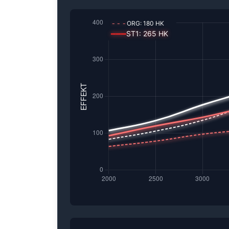
---
ORG:
180
HK
━━━
ST1
:
265
HK