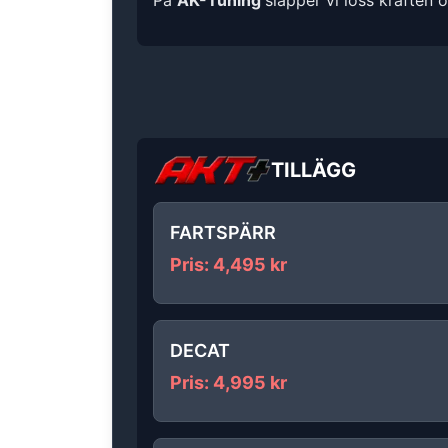
På
AK-Tuning
släpper vi loss kraften 
TILLÄGG
FARTSPÄRR
Pris
:
4,495
kr
DECAT
Pris
:
4,995
kr