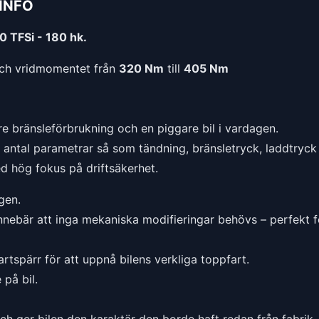
INFO
0 TFSi - 180 hk.
ch vridmomentet från
320 Nm
till
405 Nm
e bränsleförbrukning och en piggare bil i vardagen.
t antal parametrar så som tändning, bränsletryck, laddtryck 
ed hög fokus på driftsäkerhet.
gen.
nnebär att inga mekaniska modifieringar behövs – perfekt f
rtspärr för att uppnå bilens verkliga toppfart.
på bil.