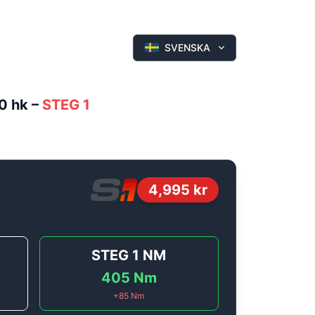
SVENSKA
80 hk
–
STEG 1
4,995
kr
STEG 1
NM
405
Nm
+
85
Nm