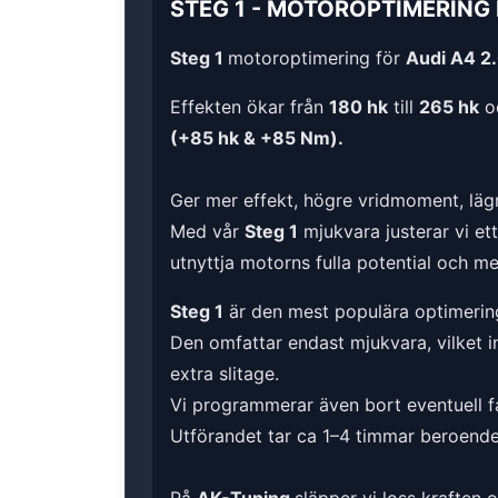
STEG 1
-
MOTOROPTIMERING
Steg 1
motoroptimering för
Audi A4 2.
Effekten ökar från
180 hk
till
265 hk
o
(+85 hk & +85 Nm).
Ger mer effekt, högre vridmoment, lägr
Med vår
Steg 1
mjukvara justerar vi et
utnyttja motorns fulla potential och m
Steg 1
är den mest populära optimerin
Den omfattar endast mjukvara, vilket i
extra slitage.
Vi programmerar även bort eventuell fa
Utförandet tar ca 1–4 timmar beroende 