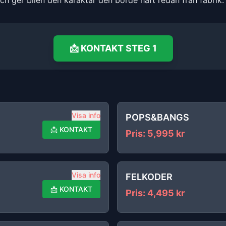
och ger bilen den karaktär den borde haft redan från fabrik.
📩
KONTAKT
STEG 1
Visa info
POPS&BANGS
📩
KONTAKT
Pris
:
5,995
kr
Visa info
FELKODER
📩
KONTAKT
Pris
:
4,495
kr