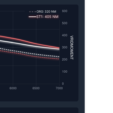
---
ORG:
320
NM
━━━
ST1
:
405
NM