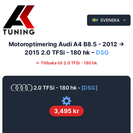
SVENSKA
Motoroptimering
Audi
A4
B8.5 - 2012 ->
2015
2.0 TFSi - 180 hk
–
DSG
←
Tillbaka till
2.0 TFSi - 180 hk
2.0 TFSi - 180 hk
-
[
DSG
]
3,495
kr