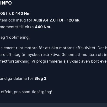
INFO
205 hk & 440 Nm
tem och insug för
Audi A4 2.0 TDI - 120 hk.
momentet till cirka
440 Nm.
teg 1 optimering.
l element runt motorn för att öka motorns effektivitet. Det
luftintag är mycket restriktiva. Genom att montera ett insu
effektförstärkning. Vi programmerar självklart även bort eve
vändiga delarna för
Steg 2.
effekt, pris samt tidsåtgång!