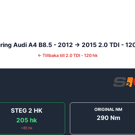
ring
Audi
A4
B8.5 - 2012 -> 2015
2.0 TDI - 12
←
Tillbaka till
2.0 TDI - 120 hk
]
ORIGINAL NM
STEG 2
HK
290
Nm
205
hk
+
85
hk