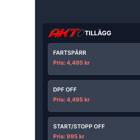
TILLÄGG
FARTSPÄRR
Pris
:
4,495
kr
DPF OFF
Pris
:
4,495
kr
START/STOPP OFF
Pris
:
995
kr