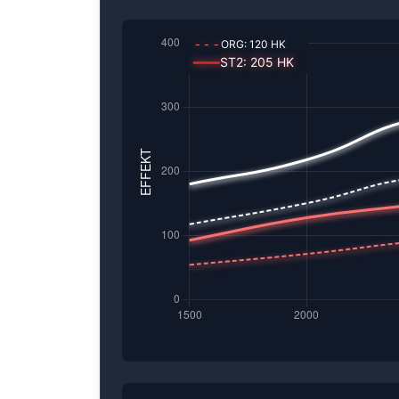
---
ORG:
120
HK
━━━
ST2
:
205
HK