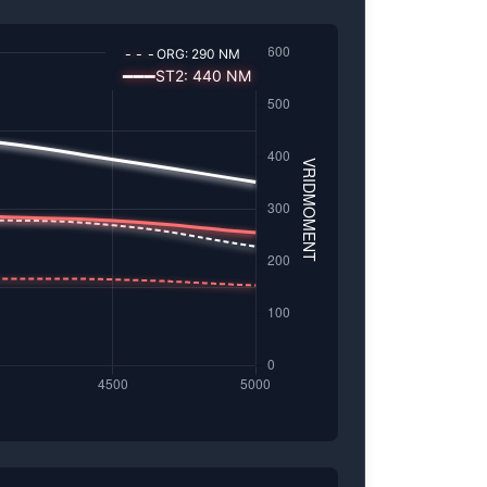
---
ORG:
290
NM
━━━
ST2
:
440
NM