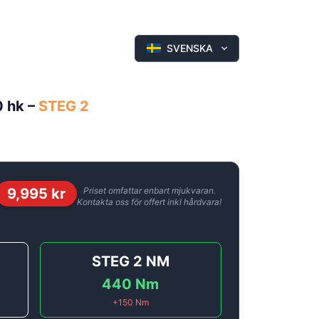
SVENSKA
0 hk
–
STEG 2
9,995
kr
Priset omfattar enbart mjukvaran.
Kontakta oss för offert inkl hårdvara!
STEG 2
NM
440
Nm
+
150
Nm