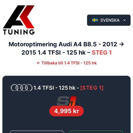
SVENSKA
Motoroptimering
Audi
A4
B8.5 - 2012 ->
2015
1.4 TFSI - 125 hk
–
STEG 1
←
Tillbaka till
1.4 TFSI - 125 hk
1.4 TFSI - 125 hk
-
[
STEG 1
]
4,995
kr