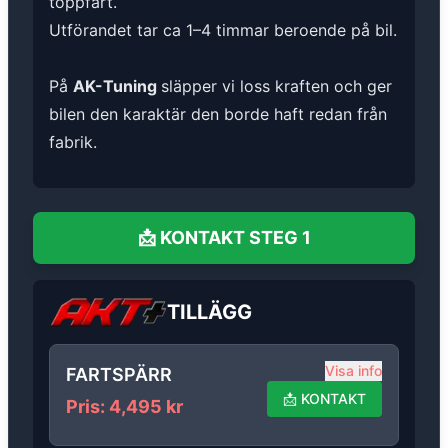
toppfart.
Utförandet tar ca 1–4 timmar beroende på bil.
På
AK-Tuning
släpper vi loss kraften och ger
bilen den karaktär den borde haft redan från
fabrik.
📩
KONTAKT
STEG 1
TILLÄGG
Visa info
FARTSPÄRR
📩
KONTAKT
Pris
:
4,495
kr