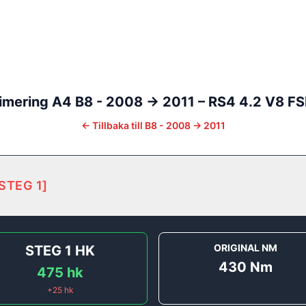
imering
A4
B8 - 2008 -> 2011
–
RS4 4.2 V8 FS
←
Tillbaka till
B8 - 2008 -> 2011
STEG 1
]
ORIGINAL NM
STEG 1
HK
430
Nm
475
hk
+
25
hk