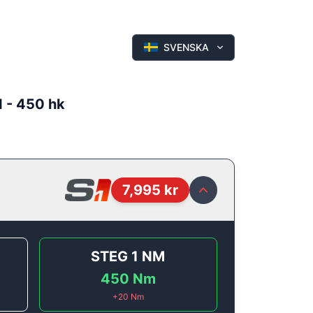
SVENSKA
I - 450 hk
7,995
kr
STEG 1
NM
450
Nm
+
20
Nm