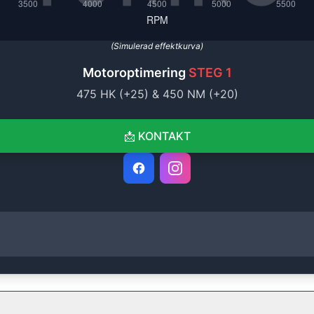
(Simulerad effektkurva)
Motoroptimering
STEG 1
475
HK (+
25
) &
450
NM (+
20
)
📩
KONTAKT