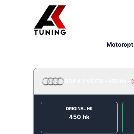
Motoropt
RS4 4.2 V8 FSI - 450 hk
-
[
ORIGINAL HK
450
hk