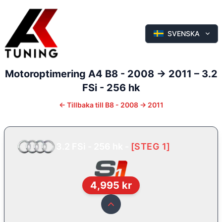
SVENSKA
Motoroptimering
A4
B8 - 2008 -> 2011
–
3.2
FSi - 256 hk
←
Tillbaka till
B8 - 2008 -> 2011
3.2 FSi - 256 hk
-
[
STEG 1
]
4,995
kr