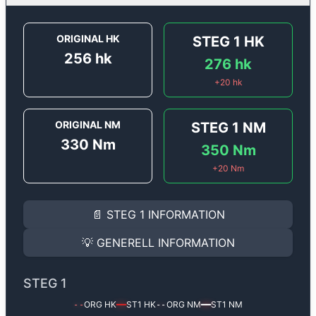
ORIGINAL HK
STEG 1
HK
256
hk
276
hk
+
20
hk
ORIGINAL NM
STEG 1
NM
330
Nm
350
Nm
+
20
Nm
STEG 1
INFORMATION
📄
STEG 1
INFORMATION
Steg 1
motoroptimering för
Audi A4 3.2 FSi - 256 hk.
Effekten ökar från
256 hk
till
276 hk
och vridmomente
💡
GENERELL INFORMATION
(+20 hk & +20 Nm).
GENERELL INFORMATION
✅ All mjukvara är skräddarsydd för din bil
STEG 1
Ger mer effekt, högre vridmoment, lägre bränsleförbru
✅ Felsökning inann samt efter optimering
ORG HK
ST1
HK
ORG NM
ST1
NM
--
━━
--
━━
Med vår
Steg 1
mjukvara justerar vi ett antal parametr