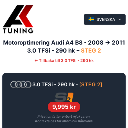
SVENSKA
Motoroptimering
Audi
A4
B8 - 2008 -> 2011
3.0 TFSi - 290 hk
–
STEG 2
←
Tillbaka till
3.0 TFSi - 290 hk
3.0 TFSi - 290 hk
-
[
STEG 2
]
9,995
kr
Priset omfattar enbart mjukvaran.
Kontakta oss för offert inkl hårdvara!