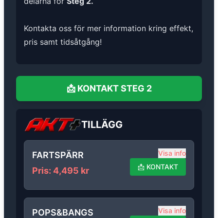
delarna för
Steg 2.
Kontakta oss för mer information kring effekt,
pris samt tidsåtgång!
📩
KONTAKT
STEG 2
TILLÄGG
Visa info
FARTSPÄRR
📩
KONTAKT
Pris
:
4,495
kr
Visa info
POPS&BANGS