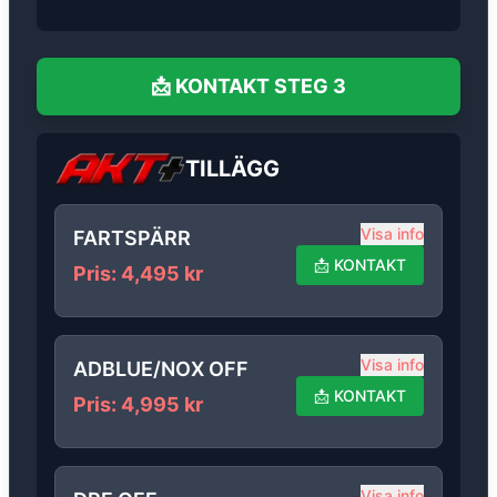
📩
KONTAKT
STEG 3
TILLÄGG
Visa info
FARTSPÄRR
📩
KONTAKT
Pris
:
4,495
kr
Visa info
ADBLUE/NOX OFF
📩
KONTAKT
Pris
:
4,995
kr
Visa info