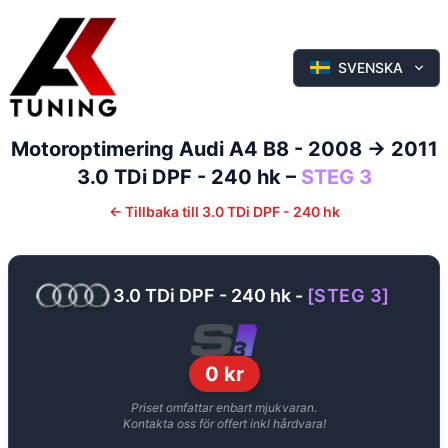
SVENSKA
Motoroptimering
Audi
A4
B8 - 2008 -> 2011
3.0 TDi DPF - 240 hk
–
STEG 3
←
Tillbaka till
3.0 TDi DPF - 240 hk
3.0 TDi DPF - 240 hk
-
[
STEG 3
]
0
kr
Priset omfattar enbart mjukvaran.
Kontakta oss för offert inkl hårdvara!