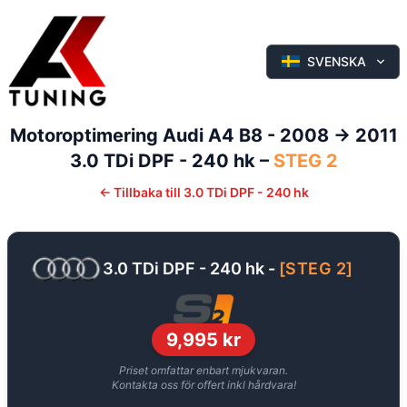
SVENSKA
Motoroptimering
Audi
A4
B8 - 2008 -> 2011
3.0 TDi DPF - 240 hk
–
STEG 2
←
Tillbaka till
3.0 TDi DPF - 240 hk
3.0 TDi DPF - 240 hk
-
[
STEG 2
]
9,995
kr
Priset omfattar enbart mjukvaran.
Kontakta oss för offert inkl hårdvara!