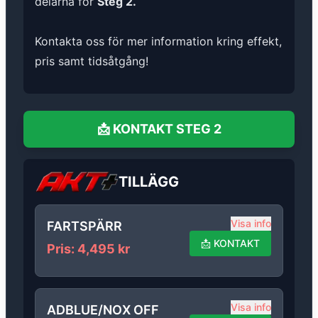
delarna för
Steg 2.
Kontakta oss för mer information kring effekt,
pris samt tidsåtgång!
📩
KONTAKT
STEG 2
TILLÄGG
Visa info
FARTSPÄRR
📩
KONTAKT
Pris
:
4,495
kr
Visa info
ADBLUE/NOX OFF