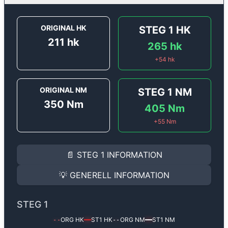
ORIGINAL HK
STEG 1
HK
211
hk
265
hk
+
54
hk
ORIGINAL NM
STEG 1
NM
350
Nm
405
Nm
+
55
Nm
STEG 1
INFORMATION
📄
STEG 1
INFORMATION
Steg 1
motoroptimering för
Audi A4 2.0 TFSi - 211 hk.
Effekten ökar från
211 hk
till
265 hk
och vridmomentet
💡
GENERELL INFORMATION
(+54 hk & +55 Nm).
GENERELL INFORMATION
✅ All mjukvara är skräddarsydd för din bil
STEG 1
Ger mer effekt, högre vridmoment, lägre bränsleförbru
✅ Felsökning inann samt efter optimering
ORG HK
ST1
HK
ORG NM
ST1
NM
--
━━
--
━━
Med vår
Steg 1
mjukvara justerar vi ett antal parametr