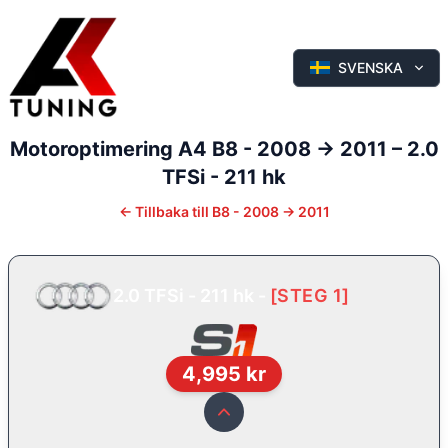
SVENSKA
Motoroptimering
A4
B8 - 2008 -> 2011
–
2.0
TFSi - 211 hk
←
Tillbaka till
B8 - 2008 -> 2011
2.0 TFSi - 211 hk
-
[
STEG 1
]
4,995
kr