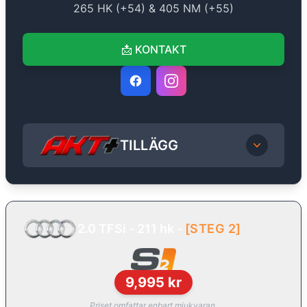
265
HK (+
54
) &
405
NM (+
55
)
📩
KONTAKT
TILLÄGG
2.0 TFSi - 211 hk
-
[
STEG 2
]
9,995
kr
Priset omfattar enbart mjukvaran.