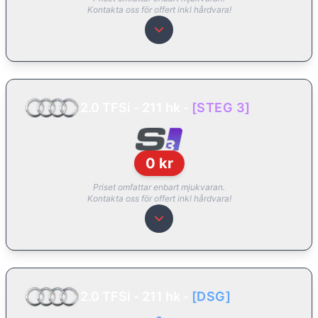
Kontakta oss för offert inkl hårdvara!
2.0 TFSi - 211 hk
-
[
STEG 3
]
0
kr
Priset omfattar enbart mjukvaran.
Kontakta oss för offert inkl hårdvara!
2.0 TFSi - 211 hk
-
[
DSG
]