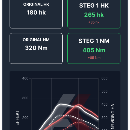
ORIGINAL HK
STEG 1
HK
180
hk
265
hk
+
85
hk
ORIGINAL NM
STEG 1
NM
320
Nm
405
Nm
+
85
Nm