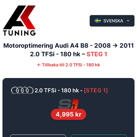
SVENSKA
Motoroptimering
Audi
A4
B8 - 2008 -> 2011
2.0 TFSi - 180 hk
–
STEG 1
←
Tillbaka till
2.0 TFSi - 180 hk
2.0 TFSi - 180 hk
-
[
STEG 1
]
4,995
kr