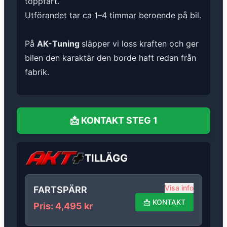
toppfart.
Utförandet tar ca 1–4 timmar beroende på bil.
På
AK-Tuning
släpper vi loss kraften och ger
bilen den karaktär den borde haft redan från
fabrik.
📩
KONTAKT
STEG 1
TILLÄGG
Visa info
FARTSPÄRR
📩
KONTAKT
Pris
:
4,495
kr